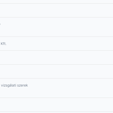
0
Kft.
izsgálati szerek