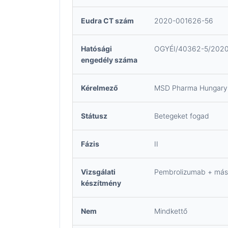
Eudra CT szám
2020-001626-56
Hatósági
OGYÉI/40362-5/202
engedély száma
Kérelmező
MSD Pharma Hungary 
Státusz
Betegeket fogad
Fázis
II
Vizsgálati
Pembrolizumab + más v
készítmény
Nem
Mindkettő