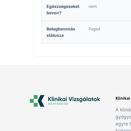
Egészségeseket
nem
bevon?
Betegbevonás
Fogad
státusza
Klinika
A klini
gyógys
egyre 
bizton