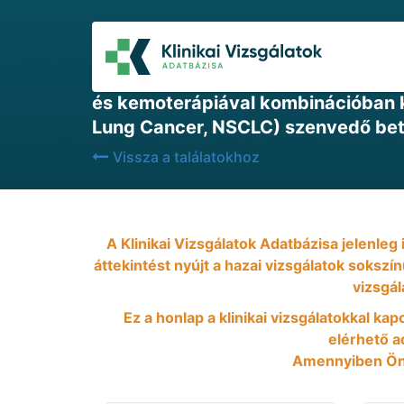
2021-11-24
II. fázisú ernyővizsgálat (umbrell
és kemoterápiával kombinációban k
Lung Cancer, NSCLC) szenvedő be
Vissza a találatokhoz
A Klinikai Vizsgálatok Adatbázisa jelenleg
áttekintést nyújt a hazai vizsgálatok sokszí
vizsgál
Ez a honlap a klinikai vizsgálatokkal kap
elérhető ad
Amennyiben Önn