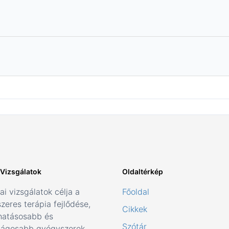
i Vizsgálatok
Oldaltérkép
kai vizsgálatok célja a
Főoldal
zeres terápia fejlődése,
Cikkek
hatásosabb és
Szótár
ságosabb gyógyszerek