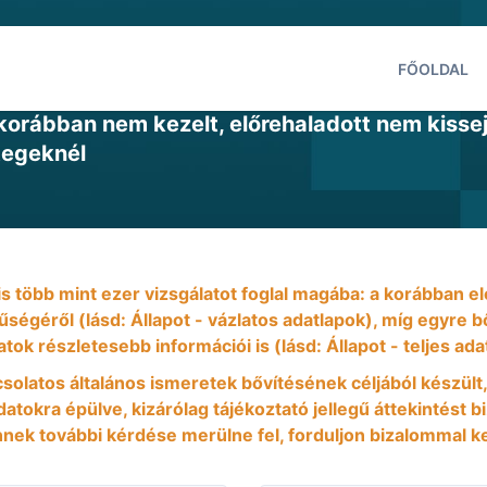
FŐOLDAL
a study) karonként változó vizsgálati készítm
orábban nem kezelt, előrehaladott nem kissej
tegeknél
 is több mint ezer vizsgálatot foglal magába: a korábban
nűségéről (lásd: Állapot - vázlatos adatlapok), míg egyre
atok részletesebb információi is (lásd: Állapot - teljes ada
csolatos általános ismeretek bővítésének céljából készült,
atokra épülve, kizárólag tájékoztató jellegű áttekintést b
ek további kérdése merülne fel, forduljon bizalommal k