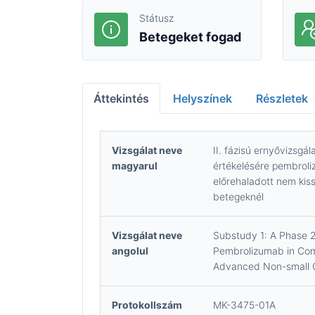
Státusz
Betegeket fogad
Áttekintés
Helyszínek
Részletek
Vizsgálat neve
II. fázisú ernyővizsgá
magyarul
értékelésére pembrol
előrehaladott nem ki
betegeknél
Vizsgálat neve
Substudy 1: A Phase 2,
angolul
Pembrolizumab in Com
Advanced Non-small 
Protokollszám
MK-3475-01A