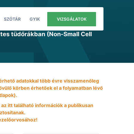
SZÓTÁR
GYIK
VIZSGÁLATOK
ények értékelésére pembrolizumabbal
tes tüdőrákban (Non-Small Cell
 elérhető adatokkal több évre visszamenőleg
 bővülő körben érhetőek el a folyamatban lévő
tlapok).
 az itt található információk a publikusan
iztosítanak.
ezelőorvosához!