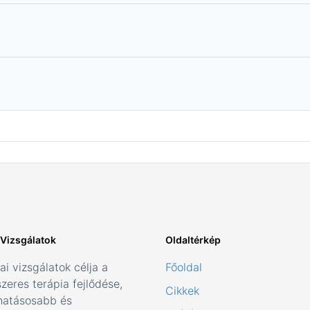
i Vizsgálatok
Oldaltérkép
kai vizsgálatok célja a
Főoldal
zeres terápia fejlődése,
Cikkek
hatásosabb és