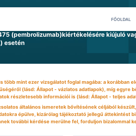
FŐOLDAL
K-3475 (pembrolizumab)kiértékelésére kiújuló v
) esetén
 is több mint ezer vizsgálatot foglal magába: a korábban
nűségéről (lásd: Állapot - vázlatos adatlapok), míg egyre
atok részletesebb információi is (lásd: Állapot - teljes ada
csolatos általános ismeretek bővítésének céljából készült,
atokra épülve, kizárólag tájékoztató jellegű áttekintést b
ek további kérdése merülne fel, forduljon bizalommal k