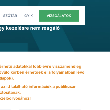
SZÓTÁR
GYIK
VIZSGÁLATOK
agy kezelésre nem reagáló
 elérhető adatokkal több évre visszamenőleg
 bővülő körben érhetőek el a folyamatban lévő
tlapok).
 az itt található információk a publikusan
iztosítanak.
ezelőorvosához!