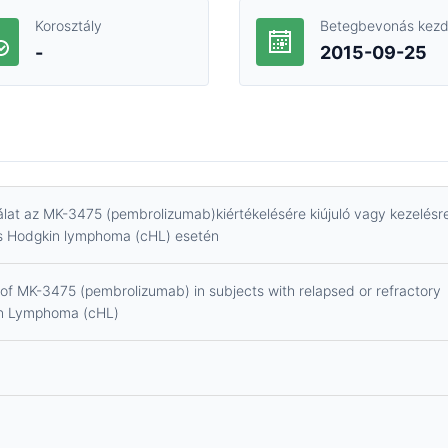
Korosztály
Betegbevonás kezd
-
2015-09-25
izsgálat az MK-3475 (pembrolizumab)kiértékelésére kiújuló vagy kezelésr
us Hodgkin lymphoma (cHL) esetén
ial of MK-3475 (pembrolizumab) in subjects with relapsed or refractory
kin Lymphoma (cHL)