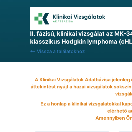
2021-11-24
II. fázisú, klinikai vizsgálat az M
klasszikus Hodgkin lymphoma (cHL
Vissza a találatokhoz
A Klinikai Vizsgálatok Adatbázisa jelenleg
áttekintést nyújt a hazai vizsgálatok sokszí
vizsgál
Ez a honlap a klinikai vizsgálatokkal kap
elérhető ad
Amennyiben Önn