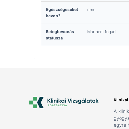
Egészségeseket
nem
bevon?
Betegbevonás
Már nem fogad
státusza
Klinika
A klini
gyógys
egyre 