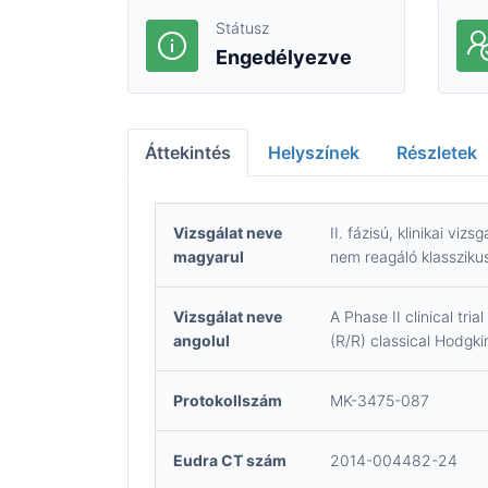
Státusz
Engedélyezve
Áttekintés
Helyszínek
Részletek
Vizsgálat neve
II. fázisú, klinikai v
magyarul
nem reagáló klasszik
Vizsgálat neve
A Phase II clinical tr
angolul
(R/R) classical Hodg
Protokollszám
MK-3475-087
Eudra CT szám
2014-004482-24