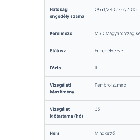
Hatósági
OGYI/24027-7/2015
engedély száma
Kérelmező
MSD Magyarország Ker
Státusz
Engedélyezve
Fázis
II
Vizsgálati
Pembrolizumab
készítmény
Vizsgálat
35
időtartama (hó)
Nem
Mindkettő