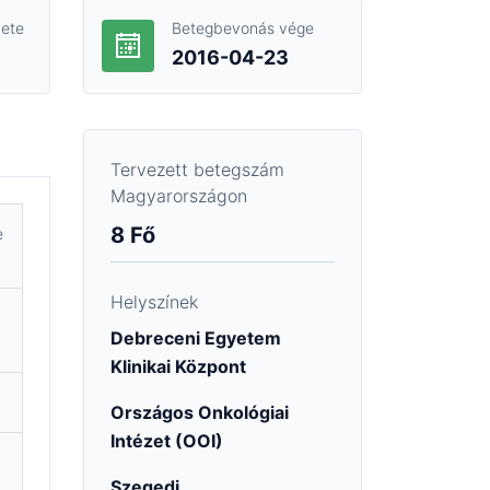
ete
Betegbevonás vége
2016-04-23
Tervezett betegszám
Magyarországon
8 Fő
e
Helyszínek
Debreceni Egyetem
Klinikai Központ
Országos Onkológiai
Intézet (OOI)
Szegedi