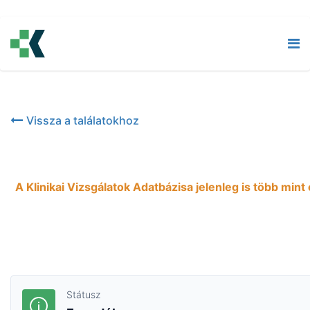
2024-07-01
Egy II/III. fázisú, adaptív, randomizált, n
előrehaladott, laphámsejtes karcinómájába
Vissza a találatokhoz
A Klinikai Vizsgálatok Adatbázisa jelenleg is több min
Státusz