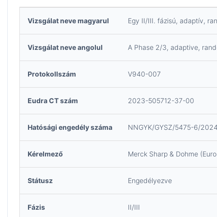
Vizsgálat neve magyarul
Egy II/III. fázisú, adaptív
Vizsgálat neve angolul
A Phase 2/3, adaptive, ran
Protokollszám
V940-007
Eudra CT szám
2023-505712-37-00
Hatósági engedély száma
NNGYK/GYSZ/5475-6/202
Kérelmező
Merck Sharp & Dohme (Europ
Státusz
Engedélyezve
Fázis
II/III