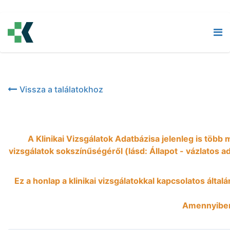
2021-11-24
3. fázisú vizsgálat a pembrolizumab (MK-3475
áttéteket adó laphámrák esetén
Vissza a találatokhoz
A Klinikai Vizsgálatok Adatbázisa jelenleg is több
vizsgálatok sokszínűségéről (lásd: Állapot - vázlatos a
Ez a honlap a klinikai vizsgálatokkal kapcsolatos által
Amennyiben 