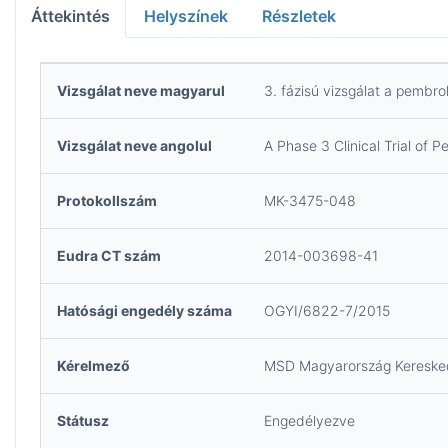
Áttekintés
Helyszínek
Részletek
Vizsgálat neve magyarul
3. fázisú vizsgálat a pembro
Vizsgálat neve angolul
A Phase 3 Clinical Trial of
Protokollszám
MK-3475-048
Eudra CT szám
2014-003698-41
Hatósági engedély száma
OGYI/6822-7/2015
Kérelmező
MSD Magyarország Kereskede
Státusz
Engedélyezve