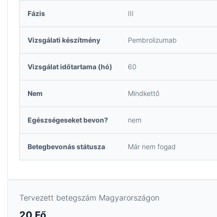
Fázis
III
Vizsgálati készítmény
Pembrolizumab
Vizsgálat időtartama (hó)
60
Nem
Mindkettő
Egészségeseket bevon?
nem
Betegbevonás státusza
Már nem fogad
Tervezett betegszám Magyarországon
20 Fő