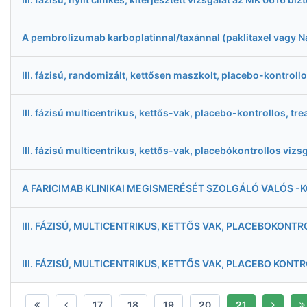
A pembrolizumab karboplatinnal/taxánnal (paklitaxel vagy Nab-
III. fázisú, randomizált, kettősen maszkolt, placebo-kontrol
III. fázisú multicentrikus, kettős-vak, placebo-kontrollos, t
III. fázisú multicentrikus, kettős-vak, placebókontrollos vi
A FARICIMAB KLINIKAI MEGISMERÉSÉT SZOLGÁLÓ VALÓS
III. FÁZISÚ, MULTICENTRIKUS, KETTŐS VAK, PLACEBOKON
III. FÁZISÚ, MULTICENTRIKUS, KETTŐS VAK, PLACEBO KO
17
18
19
20
21