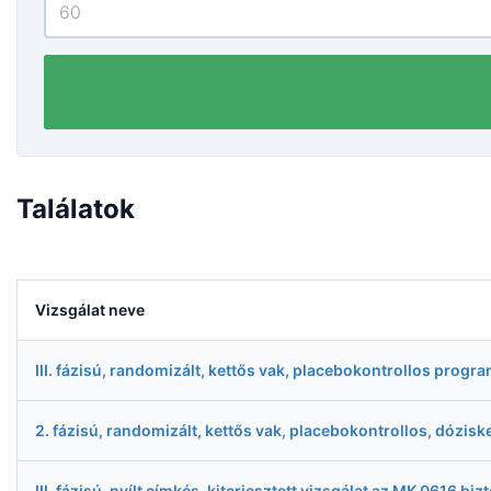
Találatok
Vizsgálat neve
III. fázisú, randomizált, kettős vak, placebokontrollos pr
2. fázisú, randomizált, kettős vak, placebokontrollos, dózi
III. fázisú, nyílt címkés, kiterjesztett vizsgálat az MK 061